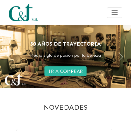
FOX ION 3
Ahora tambien en color Rojo
Previous
Next
IR A COMPRAR
NOVEDADES