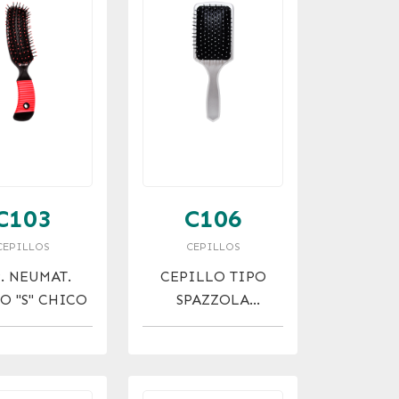
C103
C106
CEPILLOS
CEPILLOS
. NEUMAT.
CEPILLO TIPO
O "S" CHICO
SPAZZOLA
(PLATEADO)