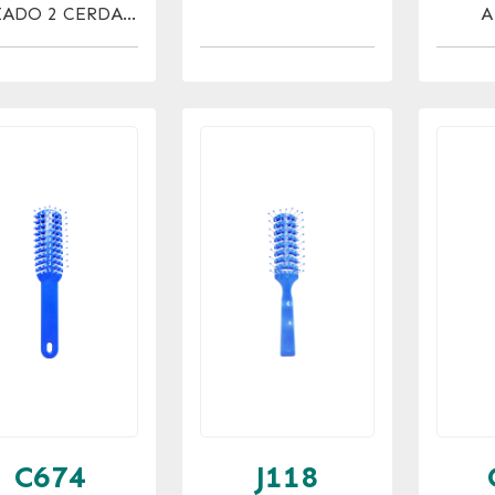
ZADO 2 CERDAS
A
AIREADO
ME
C674
J118