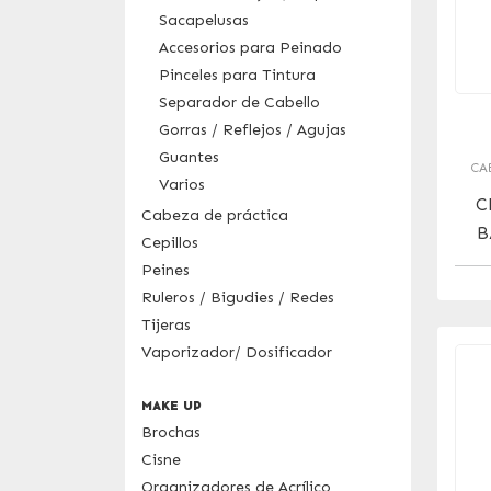
Sacapelusas
Accesorios para Peinado
Pinceles para Tintura
Separador de Cabello
Gorras / Reflejos / Agujas
Guantes
CA
Varios
C
Cabeza de práctica
B
Cepillos
Peines
Ruleros / Bigudies / Redes
Tijeras
Vaporizador/ Dosificador
MAKE UP
Brochas
Cisne
Organizadores de Acrílico