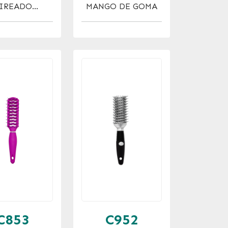
IREADO
MANGO DE GOMA
TALIZADO
C853
C952