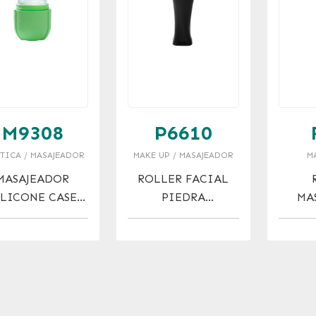
M9308
P6610
ÉTICA / MASAJEADOR
MAKE UP / MASAJEADOR
M
MASAJEADOR
ROLLER FACIAL
ILICONE CASE
PIEDRA
MA
R FACIAL ICE
VOLCANICA
FA
ROLLER