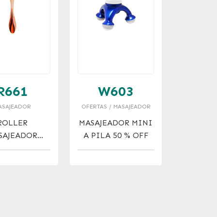
R661
W603
ASAJEADOR
OFERTAS / MASAJEADOR
ROLLER
MASAJEADOR MINI
SAJEADOR
A PILA 50 % OFF
CIAL ROSY
GLOW