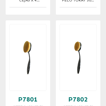
CEJAS X 4
PELO TORAY 30%
UNIDADES
OFF !!
P7801
P7802