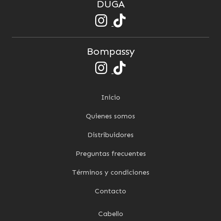
DUGA
Bompassy
Inicio
Quienes somos
Distribuidores
Preguntas frecuentes
Términos y condiciones
Contacto
Cabello