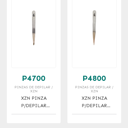
P4700
P4800
PINZAS DE DEPILAR /
PINZAS DE DEPILAR /
XZN
XZN
XZN PINZA
XZN PINZA
P/DEPILAR
P/DEPILAR
P/DORADA PUNTA
P/DORADA PUNTA
OBLICUA
FINA