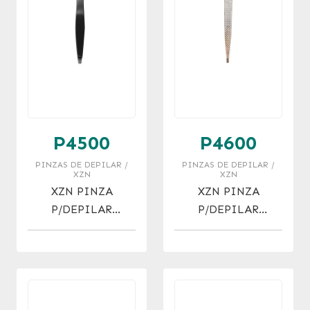
P4500
P4600
PINZAS DE DEPILAR /
PINZAS DE DEPILAR /
XZN
XZN
XZN PINZA
XZN PINZA
P/DEPILAR
P/DEPILAR
MAGNETICA
P/DORADA PUNTA
COLOR
RECTA