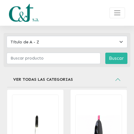
Buscar
VER TODAS LAS CATEGORIAS