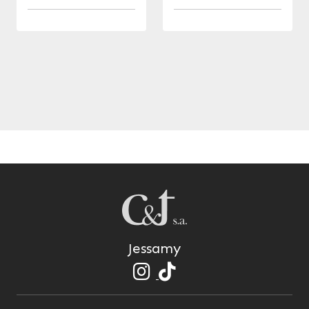
P/ENCARNADOS
ROSY GLOW
Jessamy