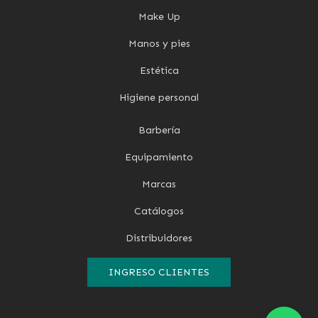
Make Up
Manos y pies
Estética
Higiene personal
Barbería
Equipamiento
Marcas
Catálogos
Distribuidores
INGRESO CLIENTES