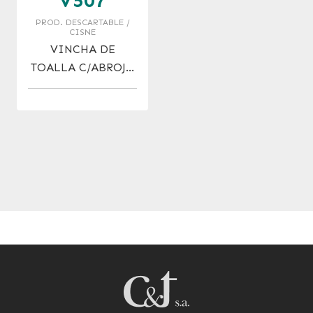
V507
PROD. DESCARTABLE /
CISNE
VINCHA DE
TOALLA C/ABROJO
P/MAQUILL.