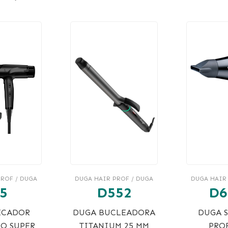
ROF / DUGA
DUGA HAIR PROF / DUGA
DUGA HAIR
5
D552
D6
ECADOR
DUGA BUCLEADORA
DUGA 
RO SUPER
TITANIUM 25 MM
PROF