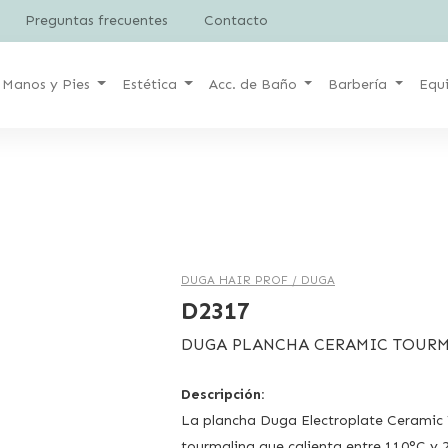
Preguntas frecuentes
Contacto
Manos y Pies
Estética
Acc. de Baño
Barbería
Equ
DUGA HAIR PROF /
DUGA
D2317
DUGA PLANCHA CERAMIC TOURM
Descripción:
La plancha Duga Electroplate Ceramic 
tourmalina que calienta entre 110°C y 