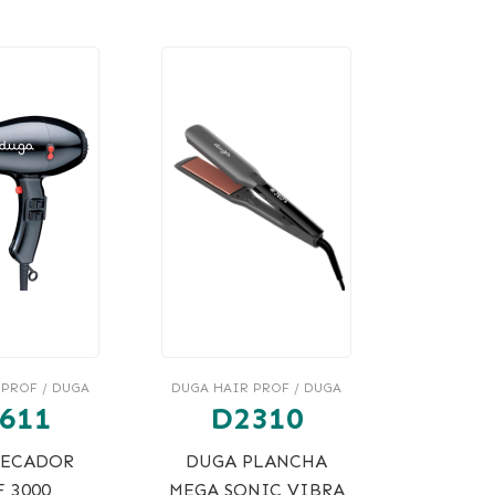
 PROF / DUGA
DUGA HAIR PROF / DUGA
611
D2310
SECADOR
DUGA PLANCHA
 3000
MEGA SONIC VIBRA