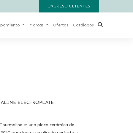
INGRESO CLIENTES
ipamiento
Marcas
Ofertas
Catálogos
ALINE ELECTROPLATE
Tourmaline es una placa cerámica de
230°C para lograr un alisado perfecto y