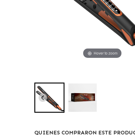
Hover to zoom
Hover to zoom
QUIENES COMPRARON ESTE PRODUC