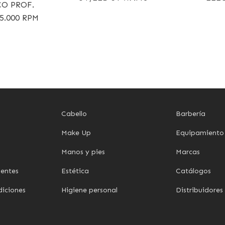
CO PROF.
5.000 RPM
Cabello
Barbería
Make Up
Equipamiento
Manos y pies
Marcas
uentes
Estética
Catálogos
diciones
Higiene personal
Distribuidores