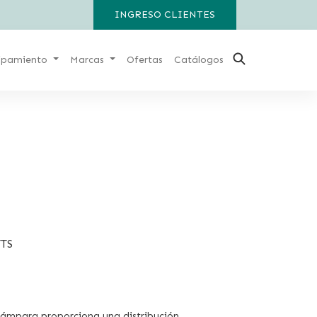
INGRESO CLIENTES
ipamiento
Marcas
Ofertas
Catálogos
TS
 lámpara proporciona una distribución