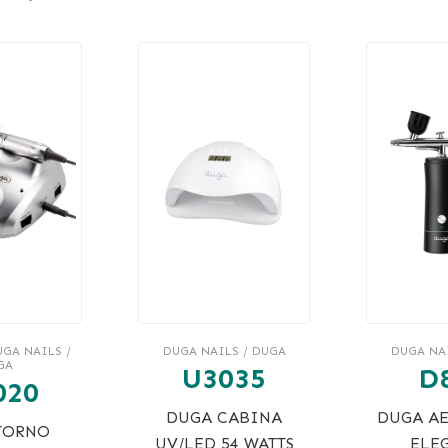
GA NAILS /
DUGA NAILS / DUGA
DUGA NA
GA
U3035
D
020
DUGA CABINA
DUGA A
TORNO
UV/LED 54 WATTS
ELE