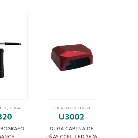
ILS / DUGA
DUGA NAILS / DUGA
820
U3002
EROGRAFO
DUGA CABINA DE
GANCE
UÑAS CCFL LED 36 W