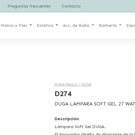
Preguntas frecuentes
Contacto
Manos y Pies
Estética
Acc. de Baño
Barbería
Equ
DUGA NAILS /
DUGA
D274
DUGA LAMPARA SOFT GEL 27 WAT
Descripción:
Lampara Soft Gel DUGA.
El innovador diseño de diamante de la